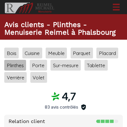
Togg
navig
Avis clients - Plinthes -
Menuiserie Reimel à Phalsbourg
Bois
Cuisine
Meuble
Parquet
Placard
Plinthes
Porte
Sur-mesure
Tablette
Verrière
Volet
4,7
83 avis contrôlés
Relation client